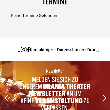
TERMINE
Keine Termine Gefunden



Kontakt
Impressum
Datenschutzerklärung
Newsletter
MELDEN SIE SICH ZU
UNSEREM
URANIA THEATER
NEWSLETTER
AN UM
KEINE
VERANSTALTUNG
ZU
VERPASSEN.