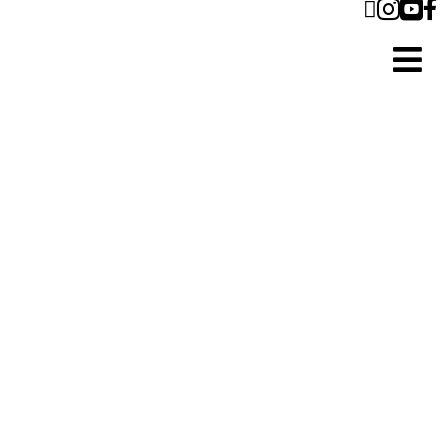




