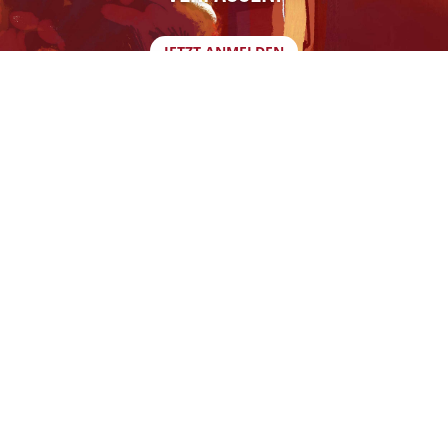
JETZT ANMELDEN
SPIELSTÄTTE:
Urania im Spiegelpalast
Urania Spiegelpalast am Zoo
Riehler Str. 173
50735 Köln
0221-50607895
info@uraniatheater.de
ENSEMBLE PHOENIX
Ensemble Phoenix –
Bühnenspielgemeinschaft e. V.
betreibt