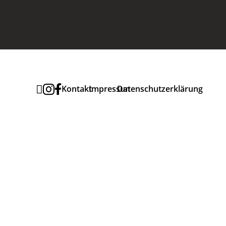



Kontakt
Impressum
Datenschutzerklärung
Newsletter
MELDEN SIE SICH ZU
UNSEREM
URANIA
THEATER
NEWSLETTER
AN UM
KEINE
VERANSTALTUN
G
ZU VERPASSEN.