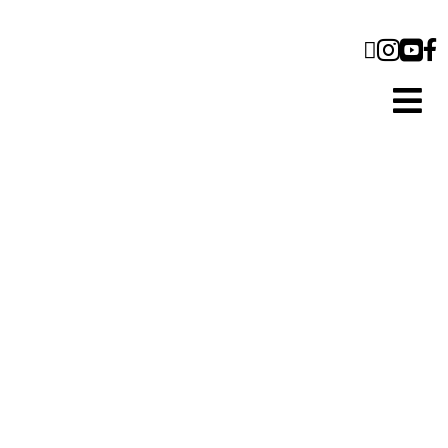




