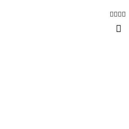




