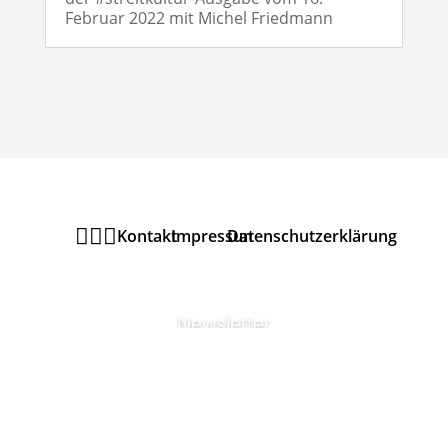
Februar 2022 mit Michel Friedmann



Kontakt
Impressum
Datenschutzerklärung
Newsletter
MELDEN SIE SICH ZU
UNSEREM
URANIA
THEATER
NEWSLETTER
AN UM