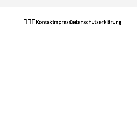



Kontakt
Impressum
Datenschutzerklärung
Newsletter
Melden Sie sich zu
unserem
Urania
Theater Newsletter
an
um
keine
Veranstaltung
zu
verpassen.
JETZT ANMELDEN