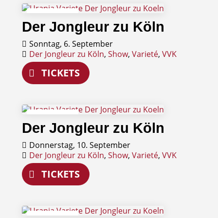
06
Der Jongleur zu Köln
September
Sonntag, 6. September
Der Jongleur zu Köln
,
Show
,
Varieté
,
VVK
TICKETS
10
Der Jongleur zu Köln
September
Donnerstag, 10. September
Der Jongleur zu Köln
,
Show
,
Varieté
,
VVK
TICKETS