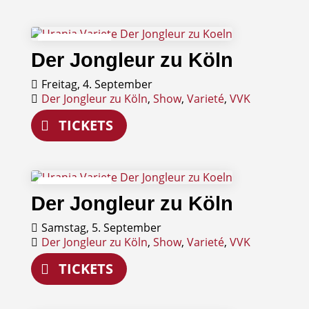
04
Der Jongleur zu Köln
September
Freitag, 4. September
Der Jongleur zu Köln
,
Show
,
Varieté
,
VVK
TICKETS
05
Der Jongleur zu Köln
September
Samstag, 5. September
Der Jongleur zu Köln
,
Show
,
Varieté
,
VVK
TICKETS