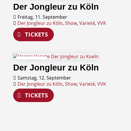
11
Der Jongleur zu Köln
September
Freitag, 11. September
Der Jongleur zu Köln
,
Show
,
Varieté
,
VVK
TICKETS
12
Der Jongleur zu Köln
September
Samstag, 12. September
Der Jongleur zu Köln
,
Show
,
Varieté
,
VVK
TICKETS