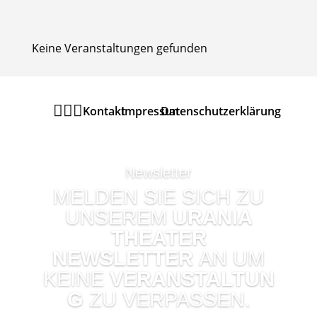
Keine Veranstaltungen gefunden



Kontakt
Impressum
Datenschutzerklärung
Newsletter
MELDEN SIE SICH ZU
UNSEREM
URANIA
THEATER
NEWSLETTER
AN UM
KEINE
VERANSTALTUN
G
ZU VERPASSEN.