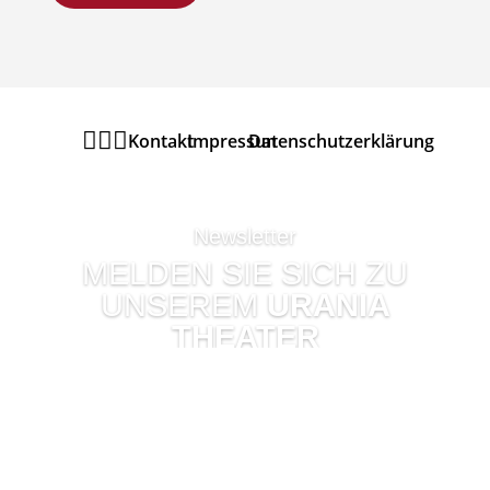



Kontakt
Impressum
Datenschutzerklärung
Newsletter
MELDEN SIE SICH ZU
UNSEREM
URANIA
THEATER
NEWSLETTER
AN UM
KEINE
VERANSTALTUN
G
ZU VERPASSEN.