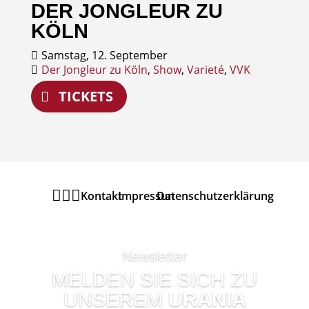
DER JONGLEUR ZU
September
KÖLN
Samstag, 12. September
Der Jongleur zu Köln
,
Show
,
Varieté
,
VVK
TICKETS



Kontakt
Impressum
Datenschutzerklärung
Newsletter
MELDEN SIE SICH ZU
UNSEREM
URANIA