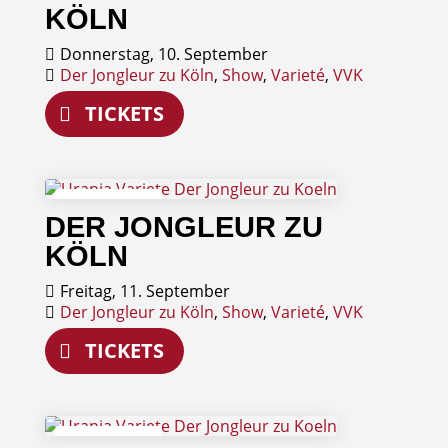
KÖLN
Donnerstag, 10. September
Der Jongleur zu Köln
,
Show
,
Varieté
,
VVK
TICKETS
11
DER JONGLEUR ZU
September
KÖLN
Freitag, 11. September
Der Jongleur zu Köln
,
Show
,
Varieté
,
VVK
TICKETS
12