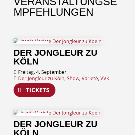
VERANSTALTUNGSE
MPFEHLUNGEN
04
DER JONGLEUR ZU
September
KÖLN
Freitag, 4. September
Der Jongleur zu Köln
,
Show
,
Varieté
,
VVK
TICKETS
05
DER JONGLEUR ZU
September
KÖLN