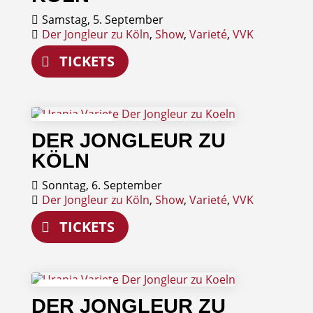
Samstag, 5. September
Der Jongleur zu Köln
,
Show
,
Varieté
,
VVK
TICKETS
06
DER JONGLEUR ZU
September
KÖLN
Sonntag, 6. September
Der Jongleur zu Köln
,
Show
,
Varieté
,
VVK
TICKETS
10
DER JONGLEUR ZU
September