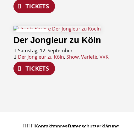
TICKETS
12
Der Jongleur zu Köln
September
Samstag, 12. September
Der Jongleur zu Köln
,
Show
,
Varieté
,
VVK
TICKETS



Kontakt
Impressum
Datenschutzerklärung