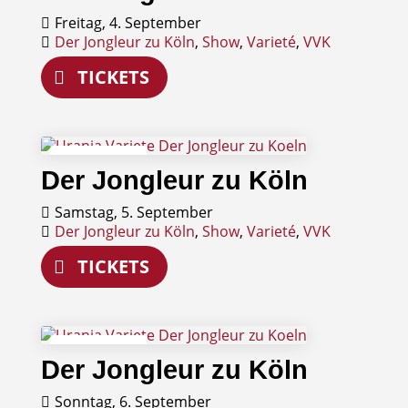
Freitag, 4. September
Der Jongleur zu Köln
,
Show
,
Varieté
,
VVK
TICKETS
05
Der Jongleur zu Köln
September
Samstag, 5. September
Der Jongleur zu Köln
,
Show
,
Varieté
,
VVK
TICKETS
06
Der Jongleur zu Köln
September
Sonntag, 6. September