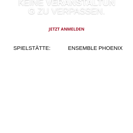
KEINE
VERANSTALTUN
G
ZU VERPASSEN.
JETZT ANMELDEN
SPIELSTÄTTE:
ENSEMBLE PHOENIX
Urania im
Ensemble Phoenix –
Spiegelpalast
Bühnenspielgemeinschaft
Urania Spiegelpalast am
e. V.
betreibt Urania im
Zoo
Spiegelpalast
Riehler Str. 173
Disposition/ Tournee:
50735 Köln
Bettina Montazem
0221-50607895
montazem@ensemble-
info@uraniatheater.de
phoenix.de