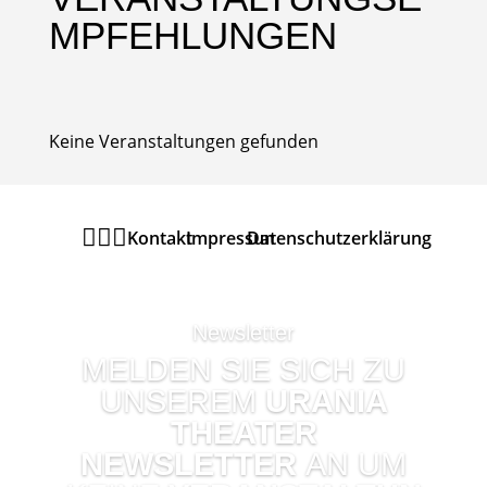
MPFEHLUNGEN
Keine Veranstaltungen gefunden



Kontakt
Impressum
Datenschutzerklärung
Newsletter
MELDEN SIE SICH ZU
UNSEREM
URANIA
THEATER
NEWSLETTER
AN UM