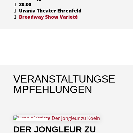
20:00
Urania Theater Ehrenfeld
Broadway
Show
Varieté
VERANSTALTUNGSE
MPFEHLUNGEN
04
DER JONGLEUR ZU
September