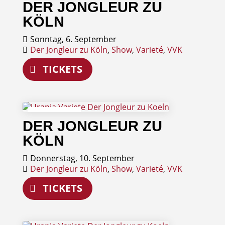
DER JONGLEUR ZU
September
KÖLN
Sonntag, 6. September
Der Jongleur zu Köln
,
Show
,
Varieté
,
VVK
TICKETS
10
DER JONGLEUR ZU
September
KÖLN
Donnerstag, 10. September
Der Jongleur zu Köln
,
Show
,
Varieté
,
VVK
TICKETS