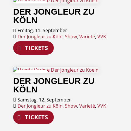
11
DER JONGLEUR ZU
September
KÖLN
Freitag, 11. September
Der Jongleur zu Köln
,
Show
,
Varieté
,
VVK
TICKETS
12
DER JONGLEUR ZU
September
KÖLN
Samstag, 12. September
Der Jongleur zu Köln
,
Show
,
Varieté
,
VVK
TICKETS