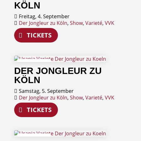
KÖLN
Freitag, 4. September
Der Jongleur zu Köln
,
Show
,
Varieté
,
VVK
TICKETS
05
DER JONGLEUR ZU
September
KÖLN
Samstag, 5. September
Der Jongleur zu Köln
,
Show
,
Varieté
,
VVK
TICKETS
06