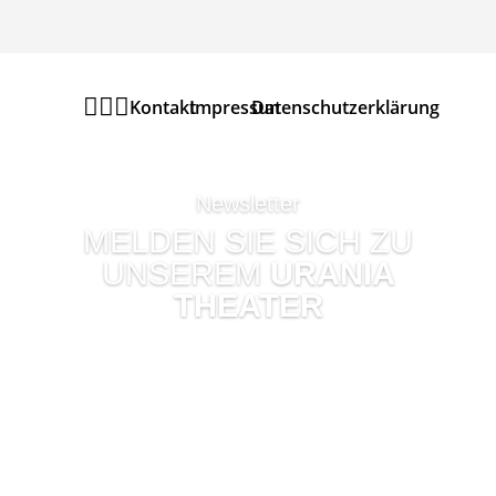



Kontakt
Impressum
Datenschutzerklärung
Newsletter
MELDEN SIE SICH ZU
UNSEREM
URANIA
THEATER
NEWSLETTER
AN UM
KEINE
VERANSTALTUN
G
ZU VERPASSEN.
JETZT ANMELDEN