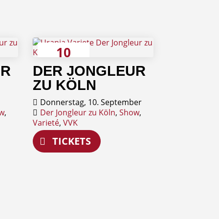
10
September
UR
DER JONGLEUR
ZU KÖLN
Donnerstag, 10. September
w
,
Der Jongleur zu Köln
,
Show
,
Varieté
,
VVK
TICKETS