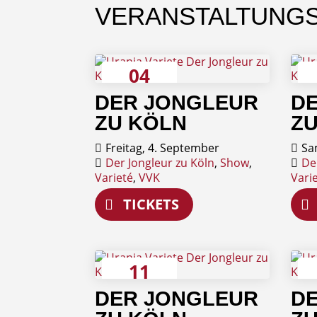
VERANSTALTUNG
04
September
S
DER JONGLEUR
D
ZU KÖLN
ZU
Freitag, 4. September
Sa
Der Jongleur zu Köln
,
Show
,
De
Varieté
,
VVK
Vari
TICKETS
11
September
S
DER JONGLEUR
D