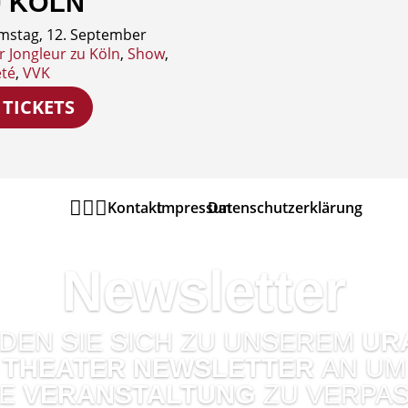
 KÖLN
mstag, 12. September
r Jongleur zu Köln
,
Show
,
eté
,
VVK
TICKETS



Kontakt
Impressum
Datenschutzerklärung
Newsletter
DEN SIE SICH ZU UNSEREM
UR
THEATER NEWSLETTER
AN UM
NE
VERANSTALTUNG
ZU VERPAS