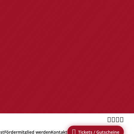





ast
Fördermitglied werden
Kontakt
Tickets / Gutscheine