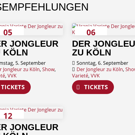
SEMPFEHLUNGEN
05
06
eptember
September
ER JONGLEUR
DER JONGLE
 KÖLN
ZU KÖLN
mstag, 5. September
Sonntag, 6. September
r Jongleur zu Köln
,
Show
,
Der Jongleur zu Köln
,
Sho
eté
,
VVK
Varieté
,
VVK
TICKETS
TICKETS
12
eptember
ER JONGLEUR