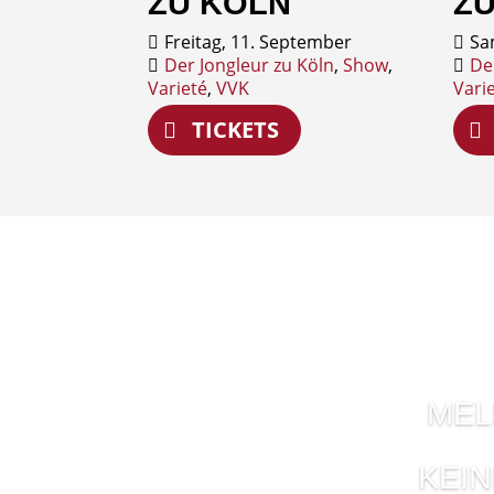
ZU KÖLN
ZU
Freitag, 11. September
Sa
Der Jongleur zu Köln
,
Show
,
De
Varieté
,
VVK
Vari
TICKETS
MEL
KEI