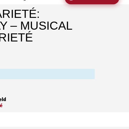
RIETÉ:
 – MUSICAL
RIETÉ
eld
té