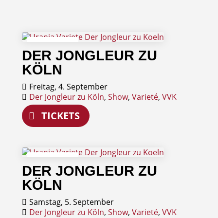
04
DER JONGLEUR ZU
September
KÖLN
Freitag, 4. September
Der Jongleur zu Köln
,
Show
,
Varieté
,
VVK
TICKETS
05
DER JONGLEUR ZU
September
KÖLN
Samstag, 5. September
Der Jongleur zu Köln
,
Show
,
Varieté
,
VVK