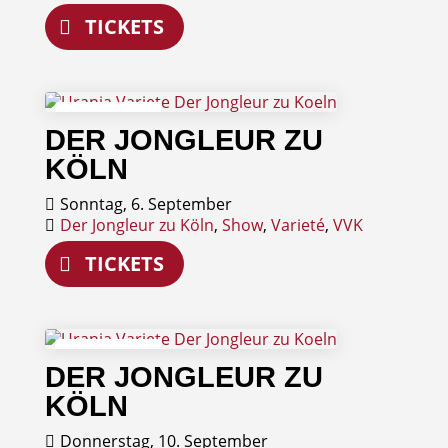
TICKETS
06
DER JONGLEUR ZU
September
KÖLN
Sonntag, 6. September
Der Jongleur zu Köln
,
Show
,
Varieté
,
VVK
TICKETS
10
DER JONGLEUR ZU
September
KÖLN
Donnerstag, 10. September