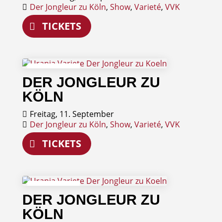
Der Jongleur zu Köln
,
Show
,
Varieté
,
VVK
TICKETS
11
DER JONGLEUR ZU
September
KÖLN
Freitag, 11. September
Der Jongleur zu Köln
,
Show
,
Varieté
,
VVK
TICKETS
12
DER JONGLEUR ZU
September
KÖLN