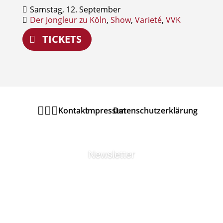
Samstag, 12. September
Der Jongleur zu Köln
,
Show
,
Varieté
,
VVK
TICKETS



Kontakt
Impressum
Datenschutzerklärung
Newsletter
MELDEN SIE SICH ZU
UNSEREM
URANIA
THEATER
NEWSLETTER
AN UM