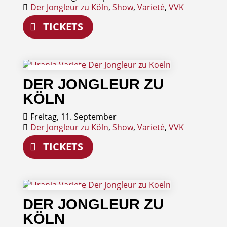
Der Jongleur zu Köln
,
Show
,
Varieté
,
VVK
TICKETS
11
DER JONGLEUR ZU
September
KÖLN
Freitag, 11. September
Der Jongleur zu Köln
,
Show
,
Varieté
,
VVK
TICKETS
12
DER JONGLEUR ZU
September
KÖLN