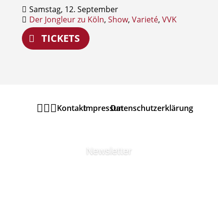
Samstag, 12. September
Der Jongleur zu Köln
,
Show
,
Varieté
,
VVK
TICKETS



Kontakt
Impressum
Datenschutzerklärung
Newsletter
MELDEN SIE SICH ZU
UNSEREM
URANIA
THEATER
NEWSLETTER
AN UM