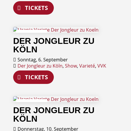
TICKETS
06
DER JONGLEUR ZU
September
KÖLN
Sonntag, 6. September
Der Jongleur zu Köln
,
Show
,
Varieté
,
VVK
TICKETS
10
DER JONGLEUR ZU
September
KÖLN
Donnerstag, 10. September