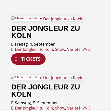
04
DER JONGLEUR ZU
September
KÖLN
Freitag, 4. September
Der Jongleur zu Köln
,
Show
,
Varieté
,
VVK
TICKETS
05
DER JONGLEUR ZU
September
KÖLN
Samstag, 5. September
Der Jongleur zu Köln
,
Show
,
Varieté
,
VVK