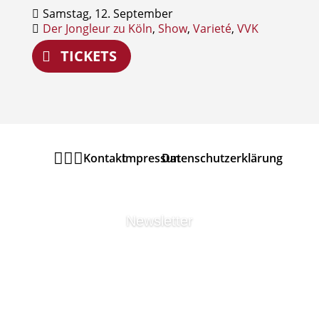
Samstag, 12. September
Der Jongleur zu Köln
,
Show
,
Varieté
,
VVK
TICKETS



Kontakt
Impressum
Datenschutzerklärung
Newsletter
MELDEN SIE SICH ZU
UNSEREM
URANIA
THEATER
NEWSLETTER
AN UM