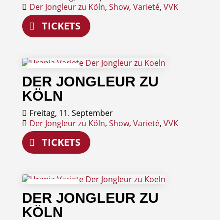
Der Jongleur zu Köln
,
Show
,
Varieté
,
VVK
TICKETS
11
DER JONGLEUR ZU
September
KÖLN
Freitag, 11. September
Der Jongleur zu Köln
,
Show
,
Varieté
,
VVK
TICKETS
12
DER JONGLEUR ZU
September
KÖLN