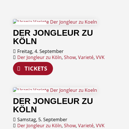
04
DER JONGLEUR ZU
September
KÖLN
Freitag, 4. September
Der Jongleur zu Köln
,
Show
,
Varieté
,
VVK
TICKETS
05
DER JONGLEUR ZU
September
KÖLN
Samstag, 5. September
Der Jongleur zu Köln
,
Show
,
Varieté
,
VVK