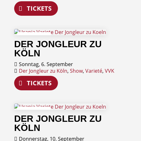
TICKETS
06
DER JONGLEUR ZU
September
KÖLN
Sonntag, 6. September
Der Jongleur zu Köln
,
Show
,
Varieté
,
VVK
TICKETS
10
DER JONGLEUR ZU
September
KÖLN
Donnerstag, 10. September