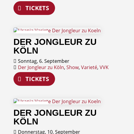
TICKETS
06
DER JONGLEUR ZU
September
KÖLN
Sonntag, 6. September
Der Jongleur zu Köln
,
Show
,
Varieté
,
VVK
TICKETS
10
DER JONGLEUR ZU
September
KÖLN
Donnerstag, 10. September