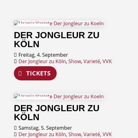
04
DER JONGLEUR ZU
September
KÖLN
Freitag, 4. September
Der Jongleur zu Köln
,
Show
,
Varieté
,
VVK
TICKETS
05
DER JONGLEUR ZU
September
KÖLN
Samstag, 5. September
Der Jongleur zu Köln
,
Show
,
Varieté
,
VVK