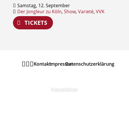
Samstag, 12. September
Der Jongleur zu Köln
,
Show
,
Varieté
,
VVK
TICKETS



Kontakt
Impressum
Datenschutzerklärung
Newsletter
MELDEN SIE SICH ZU
UNSEREM
URANIA
THEATER
NEWSLETTER
AN UM