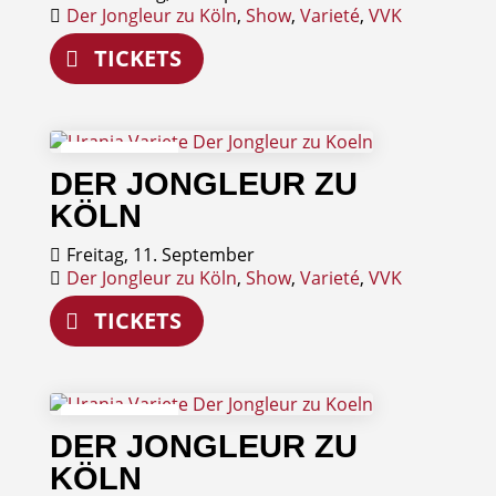
Der Jongleur zu Köln
,
Show
,
Varieté
,
VVK
TICKETS
11
DER JONGLEUR ZU
September
KÖLN
Freitag, 11. September
Der Jongleur zu Köln
,
Show
,
Varieté
,
VVK
TICKETS
12
DER JONGLEUR ZU
September
KÖLN