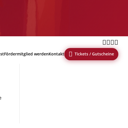





ast
Fördermitglied werden
Kontakt
Tickets / Gutscheine
e