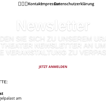



Kontakt
Impressum
Datenschutzerklärung
Newsletter
DEN SIE SICH ZU UNSEREM
UR
THEATER NEWSLETTER
AN UM
NE
VERANSTALTUNG
ZU VERPAS
JETZT ANMELDEN
TTE:
st
gelpalast am