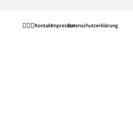



Kontakt
Impressum
Datenschutzerklärung
Newsletter
MELDEN SIE SICH ZU
UNSEREM
URANIA
THEATER
NEWSLETTER
AN UM
KEINE
VERANSTALTUN
G
ZU VERPASSEN.
JETZT ANMELDEN