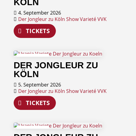
KÖLN
4. September 2026
Der Jongleur zu Köln
Show
Varieté
VVK
TICKETS
05
DER JONGLEUR ZU
September
KÖLN
5. September 2026
Der Jongleur zu Köln
Show
Varieté
VVK
TICKETS
06