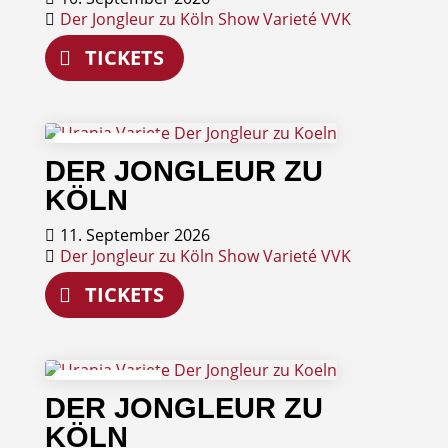
Der Jongleur zu Köln
Show
Varieté
VVK
TICKETS
11
DER JONGLEUR ZU
September
KÖLN
11. September 2026
Der Jongleur zu Köln
Show
Varieté
VVK
TICKETS
12
DER JONGLEUR ZU
September
KÖLN