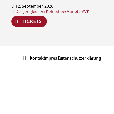
12. September 2026
Der Jongleur zu Köln
Show
Varieté
VVK
TICKETS



Kontakt
Impressum
Datenschutzerklärung
Newsletter
MELDEN SIE SICH ZU
UNSEREM
URANIA
THEATER
NEWSLETTER
AN UM