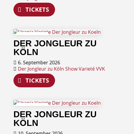
TICKETS
06
DER JONGLEUR ZU
September
KÖLN
6. September 2026
Der Jongleur zu Köln
Show
Varieté
VVK
TICKETS
10
DER JONGLEUR ZU
September
KÖLN
10. September 2026